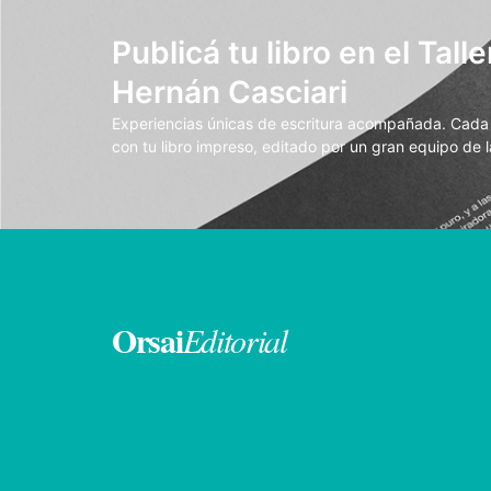
Publicá tu libro en el Talle
Hernán Casciari
Experiencias únicas de escritura acompañada. Cada t
con tu libro impreso, editado por un gran equipo de la
Orsai
Editorial